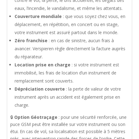
contre le vol, la perte, le bris accidentel, les dégâts des
eaux, l’incendie, le vandalisme, et même les attentats.
Couverture mondiale
: que vous soyez chez vous, en
déplacement, en répétition, en concert ou en stage,
votre instrument est assuré partout dans le monde.
Zéro franchise
: en cas de sinistre, aucun frais à
avancer. Verspieren règle directement la facture auprès
du réparateur.
Location prise en charge
: si votre instrument est
immobilisé, les frais de location d’un instrument de
remplacement sont couverts.
Dépréciation couverte
: la perte de valeur de votre
instrument après un accident est également prise en
charge.
🔒
Option Géotraçage
: pour une sécurité renforcée, une
puce GSM peut être installée sur votre instrument ou son
étui. En cas de vol, sa localisation est possible à 5 mètres
près, avec intervention rapide des forces de l’ordre. Cette